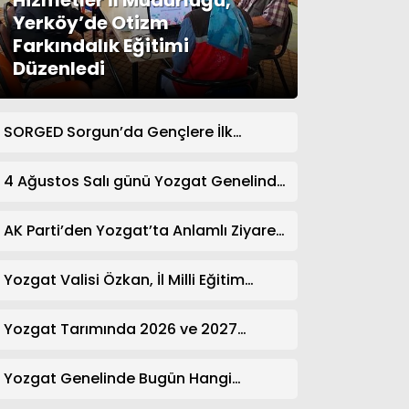
Hizmetler İl Müdürlüğü,
Yerköy’de Otizm
Farkındalık Eğitimi
Düzenledi
SORGED Sorgun’da Gençlere İlk
Yardım Eğitimi Verildi
4 Ağustos Salı günü Yozgat Genelinde
Nöbetçi Eczaneler: 14 Eczane
AK Parti’den Yozgat’ta Anlamlı Ziyaret!
Kazım Emiroğlu Şimşek Dernek
Üyeleriyle Buluştu
Yozgat Valisi Özkan, İl Milli Eğitim
Müdürü Türk’ü Ziyaret Etti
Yozgat Tarımında 2026 ve 2027
Hedefleri Belirlendi
Yozgat Genelinde Bugün Hangi
Eczaneler Nöbetçi? | Güncel Bilgiler