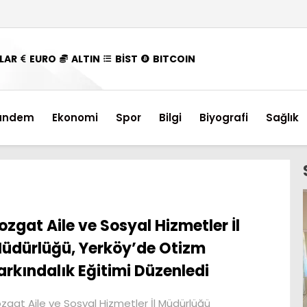
LAR
EURO
ALTIN
BİST
BITCOIN
ündem
Ekonomi
Spor
Bilgi
Biyografi
Sağlık
ozgat Aile ve Sosyal Hizmetler İl
üdürlüğü, Yerköy’de Otizm
arkındalık Eğitimi Düzenledi
zgat Aile ve Sosyal Hizmetler İl Müdürlüğü