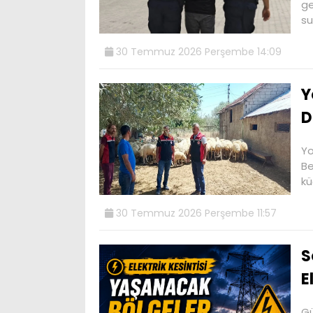
ge
su
30 Temmuz 2026 Perşembe 14:09
Y
D
Yo
Be
kü
30 Temmuz 2026 Perşembe 11:57
S
E
Gü