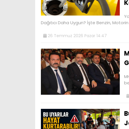
K
Yo
Dağıtıcı Daha Uygun? İşte Benzin, Motorin
26 Temmuz 2026 Pazar 14:47
M
G
MH
be
B
J