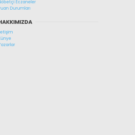
Nöbetçi Eczaneler
Puan Durumları
HAKKIMIZDA
İletişim
Künye
Yazarlar