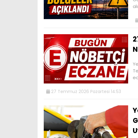
al
2
N
Ye
Te
ec
27 Temmuz 2026 Pazartesi 14:53
Y
G
U