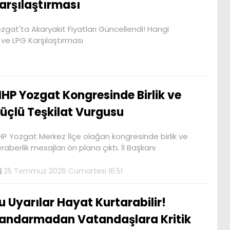
arşılaştırması
zgat'ta Akaryakıt Fiyatları Güncellendi! Hangi
 ve LPG Karşılaştırması
HP Yozgat Kongresinde Birlik ve
üçlü Teşkilat Vurgusu
P Yozgat Merkez İlçe olağan kongresinde birlik ve
raberlik mesajları ön plana çıktı. İl Başkanı
25 Temmuz 2026 Cumartesi 16:51
u Uyarılar Hayat Kurtarabilir!
andarmadan Vatandaşlara Kritik