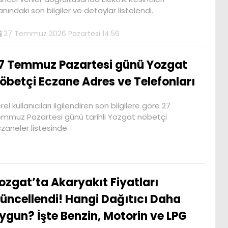
anındaki son bilgiler ve detaylar listelendi.
27 Temmuz 2026 Pazartesi 14:56
7 Temmuz Pazartesi günü Yozgat
öbetçi Eczane Adres ve Telefonları
rel kullanıcıları ilgilendiren son bilgilere göre 27
mmuz Pazartesi günü tarihli Yozgat nöbetçi
zaneler listesinde
ozgat’ta Akaryakıt Fiyatları
üncellendi! Hangi Dağıtıcı Daha
ygun? İşte Benzin, Motorin ve LPG