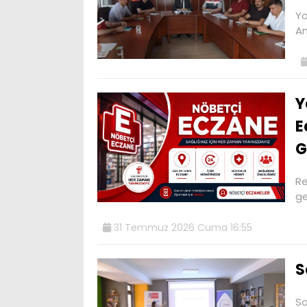
Yo
An
Y
E
G
Re
ge
31 Temmuz 2026 Cuma 16:55
S
So