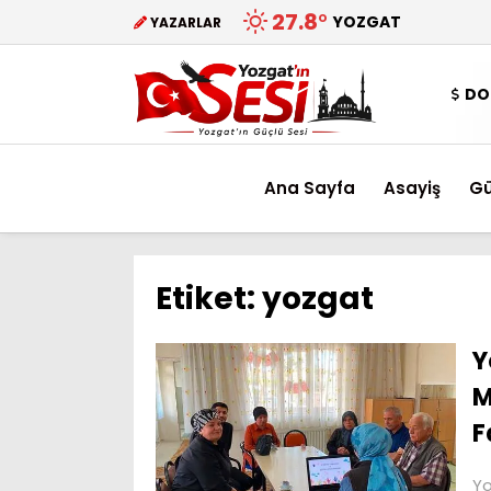
27.8
°
YOZGAT
YAZARLAR
DO
Ana Sayfa
Asayiş
G
Etiket:
yozgat
Y
M
F
Yo