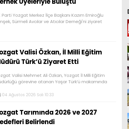
ernek Üyeleriyle Buluştu
 Parti Yozgat Merkez İlçe Başkanı Kazım Emiroğlu
mşek, Sürmeli Avcılar ve Atıcılar Derneği'ni ziyaret
ozgat Valisi Özkan, İl Milli Eğitim
üdürü Türk’ü Ziyaret Etti
zgat Valisi Mehmet Ali Özkan, Yozgat İl Milli Eğitim
dürlüğü görevine atanan Yaşar Türk’ü makamında
04 Ağustos 2026 Salı 10:33
ozgat Tarımında 2026 ve 2027
edefleri Belirlendi