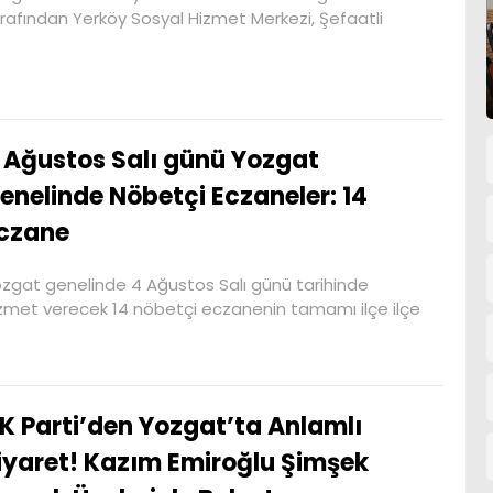
rafından Yerköy Sosyal Hizmet Merkezi, Şefaatli
 Ağustos Salı günü Yozgat
enelinde Nöbetçi Eczaneler: 14
czane
zgat genelinde 4 Ağustos Salı günü tarihinde
zmet verecek 14 nöbetçi eczanenin tamamı ilçe ilçe
K Parti’den Yozgat’ta Anlamlı
iyaret! Kazım Emiroğlu Şimşek