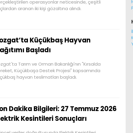
rçekleştirilen operasyonlar neticesinde, çeşitli
çlardan aranan iki kişi gözaltına alındı.
ozgat’ta Küçükbaş Hayvan
ağıtımı Başladı
zgat'ta Tarım ve Orman Bakanlığı'nın "Kırsalda
reket, Küçükbaşa Destek Projesi" kapsamında
çükbaş hayvan teslimatları başladı.
on Dakika Bilgileri: 27 Temmuz 2026
lektrik Kesintileri Sonuçları
ncel veriler doğrultusunda Elektrik Kesintileri