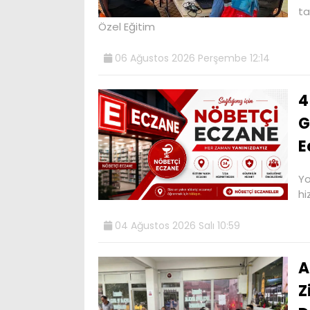
ta
Özel Eğitim
06 Ağustos 2026 Perşembe 12:14
4
G
E
Yo
hi
04 Ağustos 2026 Salı 10:59
A
Z