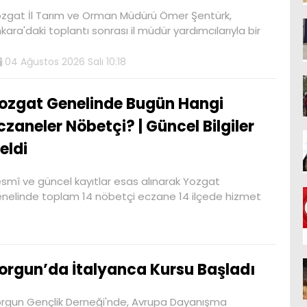
zgat İl Tarım ve Orman Müdürü Ömer Şentürk,
kara'daki toplantı sonrası il müdür yardımcılarıyla bir
04 Ağustos 2026 Salı 10:18
ozgat Genelinde Bugün Hangi
czaneler Nöbetçi? | Güncel Bilgiler
eldi
smî ve güncel kayıtlar esas alınarak Yozgat
nelinde toplam 14 nöbetçi eczane 14 ilçede hizmet
orgun’da İtalyanca Kursu Başladı
rgun Gençlik Derneği'nde, Avrupa Dayanışma