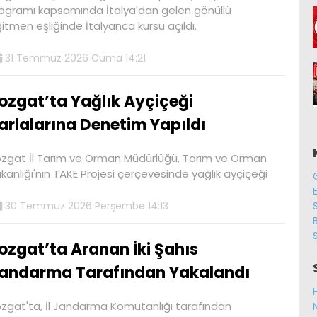
ogramı kapsamında İtalya'dan gelen gönüllü
itmen eşliğinde İtalyanca kursu açıldı.
31 Temmuz 2026 Cuma 14:21
ozgat’ta Yağlık Ayçiçeği
arlalarına Denetim Yapıldı
zgat İl Tarım ve Orman Müdürlüğü, Tarım ve Orman
kanlığı'nın TAKE Projesi çerçevesinde yağlık ayçiçeği
30 Temmuz 2026 Perşembe 14:13
B
ozgat’ta Aranan İki Şahıs
andarma Tarafından Yakalandı
zgat'ta, İl Jandarma Komutanlığı tarafından