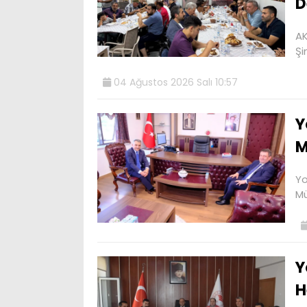
D
AK
Şi
04 Ağustos 2026 Salı 10:57
Y
M
Yo
Mü
Y
H