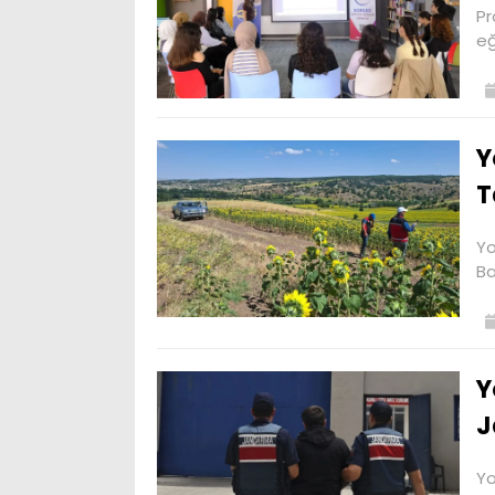
Pr
eğ
Y
T
Yo
Ba
Y
J
Yo