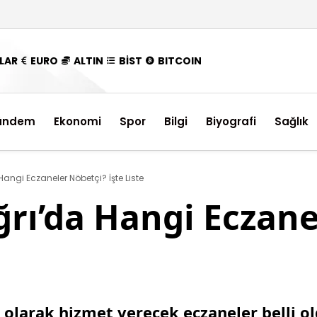
LAR
EURO
ALTIN
BİST
BITCOIN
ündem
Ekonomi
Spor
Bilgi
Biyografi
Sağlık
ngi Eczaneler Nöbetçi? İşte Liste
rı’da Hangi Eczane
 olarak hizmet verecek eczaneler belli o