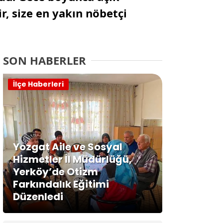
r, size en yakın nöbetçi
SON HABERLER
İlçe Haberleri
Yozgat Aile ve Sosyal
Hizmetler İl Müdürlüğü,
Yerköy’de Otizm
Farkındalık Eğitimi
Düzenledi