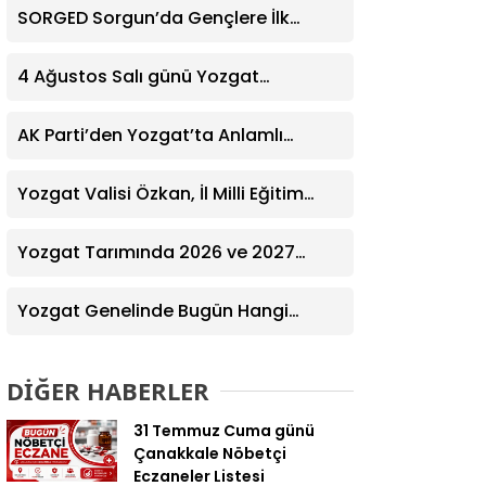
SORGED Sorgun’da Gençlere İlk
Yardım Eğitimi Verildi
4 Ağustos Salı günü Yozgat
Genelinde Nöbetçi Eczaneler: 14
Eczane
AK Parti’den Yozgat’ta Anlamlı
Ziyaret! Kazım Emiroğlu Şimşek
Dernek Üyeleriyle Buluştu
Yozgat Valisi Özkan, İl Milli Eğitim
Müdürü Türk’ü Ziyaret Etti
Yozgat Tarımında 2026 ve 2027
Hedefleri Belirlendi
Yozgat Genelinde Bugün Hangi
Eczaneler Nöbetçi? | Güncel Bilgiler
Geldi
DİĞER HABERLER
31 Temmuz Cuma günü
Çanakkale Nöbetçi
Eczaneler Listesi