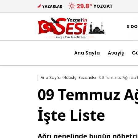
29.8
°
YOZGAT
YAZARLAR
DO
Ana Sayfa
Asayiş
G
Ana Sayfa
›
Nöbetçi Eczaneler
›
09 Temmuz Ağrı’da Ha
09 Temmuz Ağ
İşte Liste
Ağrı genelinde bugün nöbetçi