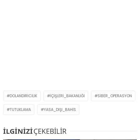
DOLANDIRICILIK
İÇIŞLERI_BAKANLIĞI
SIBER_OPERASYON
TUTUKLAMA
YASA_DIŞI_BAHIS
İLGİNİZİ
ÇEKEBİLİR