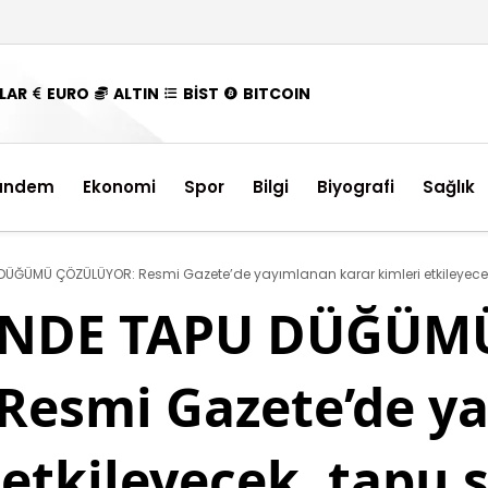
LAR
EURO
ALTIN
BİST
BITCOIN
ündem
Ekonomi
Spor
Bilgi
Biyografi
Sağlık
DÜĞÜMÜ ÇÖZÜLÜYOR: Resmi Gazete’de yayımlanan karar kimleri etkileyecek
İNDE TAPU DÜĞÜM
esmi Gazete’de y
etkileyecek, tapu s