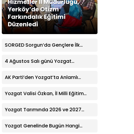
Hizmetler İl Müdürlüğü,
Yerköy’de Otizm
Farkındalık Eğitimi
Düzenledi
SORGED Sorgun’da Gençlere İlk
Yardım Eğitimi Verildi
4 Ağustos Salı günü Yozgat
Genelinde Nöbetçi Eczaneler: 14
Eczane
AK Parti’den Yozgat’ta Anlamlı
Ziyaret! Kazım Emiroğlu Şimşek
Dernek Üyeleriyle Buluştu
Yozgat Valisi Özkan, İl Milli Eğitim
Müdürü Türk’ü Ziyaret Etti
Yozgat Tarımında 2026 ve 2027
Hedefleri Belirlendi
Yozgat Genelinde Bugün Hangi
Eczaneler Nöbetçi? | Güncel Bilgiler