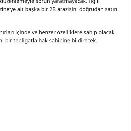
i düzenlemeyle sorun yaratmayacak. İlgili
azine’ye ait başka bir 2B arazisini doğrudan satın
nırları içinde ve benzer özelliklere sahip olacak
i bir tebligatla hak sahibine bildirecek.