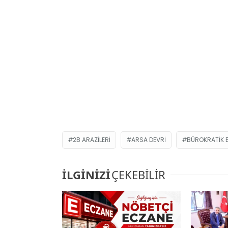
2B ARAZILERI
ARSA DEVRI
BÜROKRATIK 
İLGİNİZİ
ÇEKEBİLİR