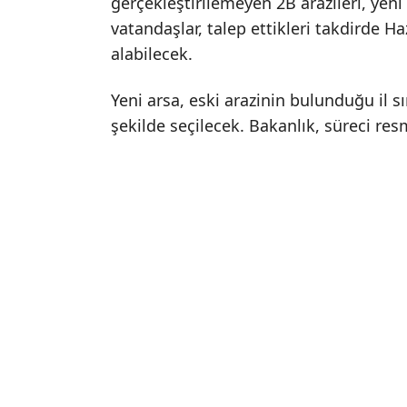
gerçekleştirilemeyen 2B arazileri, yen
vatandaşlar, talep ettikleri takdirde H
alabilecek.
Yeni arsa, eski arazinin bulunduğu il sı
şekilde seçilecek. Bakanlık, süreci resm