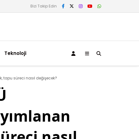
Bizi Takip Edin
Teknoloji
, tapu süreci nasıl değişecek?
Ü
ayımlanan
üreci nasıl