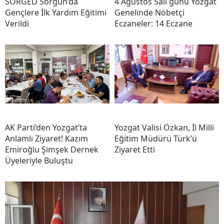
SORGED Sorgun’da
4 Ağustos Salı günü Yozgat
Gençlere İlk Yardım Eğitimi
Genelinde Nöbetçi
Verildi
Eczaneler: 14 Eczane
AK Parti’den Yozgat’ta
Yozgat Valisi Özkan, İl Milli
Anlamlı Ziyaret! Kazım
Eğitim Müdürü Türk’ü
Emiroğlu Şimşek Dernek
Ziyaret Etti
Üyeleriyle Buluştu