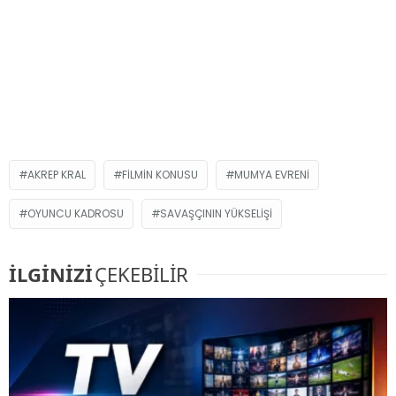
AKREP KRAL
FILMIN KONUSU
MUMYA EVRENI
OYUNCU KADROSU
SAVAŞÇININ YÜKSELIŞI
İLGİNİZİ
ÇEKEBİLİR