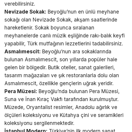
verebilirsiniz.
Nevizade Sokak:
Beyoğlu’nun en ünlü meyhane
sokağı olan Nevizade Sokak, akşam saatlerinde
hareketlenir. Sokak boyunca sıralanan
meyhanelerde canlı müzik eşliğinde rakı-balık keyfi
yapabilir, Türk mutfağının lezzetlerini tadabilirsiniz.
Asmalımescit:
Beyoğlu’nun ara sokaklarında
bulunan Asmalımescit, son yıllarda popüler hale
gelen bir bölgedir. Butik oteller, sanat galerileri,
tasarım mağazaları ve şık restoranlarla dolu olan
Asmalımescit, özellikle gençlerin uğrak yeridir.
Pera Müzesi:
Beyoğlu’nda bulunan Pera Müzesi,
Suna ve İnan Kıraç Vakfı tarafından kurulmuştur.
Müzede, Oryantalist resimler, Anadolu ağırlık ve
ölçüleri koleksiyonu ve Kütahya çini ve seramikleri
koleksiyonu sergilenmektedir.
İstanbul Modern:
Türkiye’nin ilk modern sanat