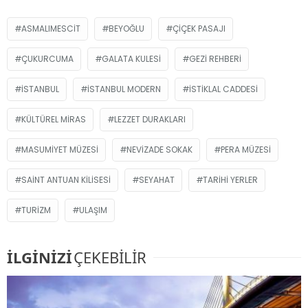
ASMALIMESCIT
BEYOĞLU
ÇIÇEK PASAJI
ÇUKURCUMA
GALATA KULESI
GEZI REHBERI
İSTANBUL
İSTANBUL MODERN
İSTIKLAL CADDESI
KÜLTÜREL MIRAS
LEZZET DURAKLARI
MASUMIYET MÜZESI
NEVIZADE SOKAK
PERA MÜZESI
SAINT ANTUAN KILISESI
SEYAHAT
TARIHI YERLER
TURIZM
ULAŞIM
İLGİNİZİ
ÇEKEBİLİR