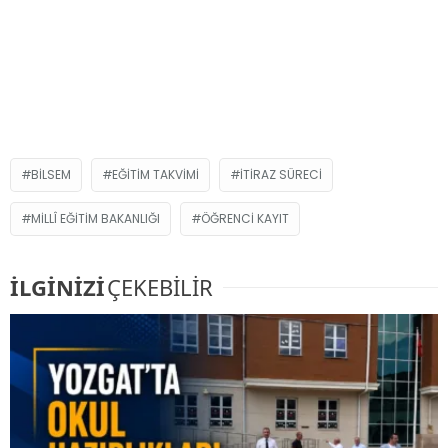
BİLSEM
EĞITIM TAKVIMI
ITIRAZ SÜRECI
MILLÎ EĞITIM BAKANLIĞI
ÖĞRENCI KAYIT
İLGİNİZİ
ÇEKEBİLİR