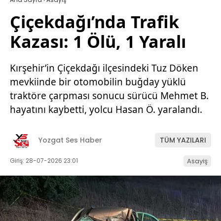
Çiçekdağı’nda Trafik
Kazası: 1 Ölü, 1 Yaralı
Kırşehir’in Çiçekdağı ilçesindeki Tuz Döken
mevkiinde bir otomobilin buğday yüklü
traktöre çarpması sonucu sürücü Mehmet B.
hayatını kaybetti, yolcu Hasan Ö. yaralandı.
Yozgat Ses Haber
TÜM YAZILARI
Giriş: 28-07-2026 23:01
Asayiş