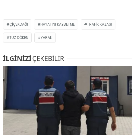
ÇIÇEKDAĞI
HAYATINI KAYBETME
TRAFIK KAZASI
TUZ DÖKEN
YARALI
İLGİNİZİ
ÇEKEBİLİR