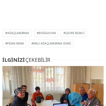
AĞAÇLANDIRMA
BOĞAZLIYAN
ÇEVRE BILINCI
FIDAN DIKIMI
MILLI AĞAÇLANDIRMA GÜNÜ
İLGİNİZİ
ÇEKEBİLİR