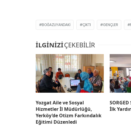
BOĞAZLIYANDAKI
ÇIKTI
GENÇLER
İLGİNİZİ
ÇEKEBİLİR
Yozgat Aile ve Sosyal
SORGED S
Hizmetler İl Müdürlüğü,
İlk Yardı
Yerköy’de Otizm Farkındalık
Eğitimi Düzenledi