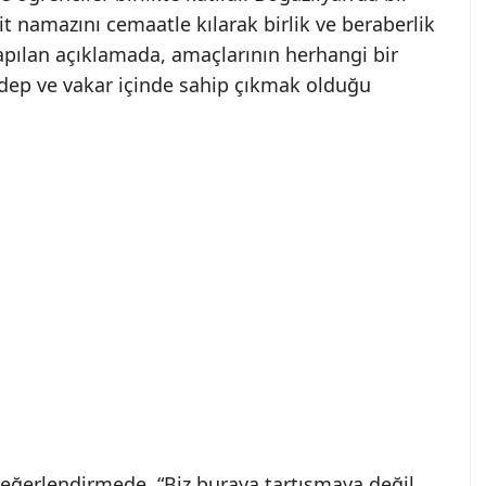
 namazını cemaatle kılarak birlik ve beraberlik
apılan açıklamada, amaçlarının herhangi bir
edep ve vakar içinde sahip çıkmak olduğu
 değerlendirmede, “Biz buraya tartışmaya değil,