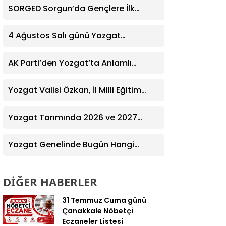
SORGED Sorgun’da Gençlere İlk
Yardım Eğitimi Verildi
4 Ağustos Salı günü Yozgat
Genelinde Nöbetçi Eczaneler: 14
Eczane
AK Parti’den Yozgat’ta Anlamlı
Ziyaret! Kazım Emiroğlu Şimşek
Dernek Üyeleriyle Buluştu
Yozgat Valisi Özkan, İl Milli Eğitim
Müdürü Türk’ü Ziyaret Etti
Yozgat Tarımında 2026 ve 2027
Hedefleri Belirlendi
Yozgat Genelinde Bugün Hangi
Eczaneler Nöbetçi? | Güncel Bilgiler
Geldi
DİĞER HABERLER
31 Temmuz Cuma günü
Çanakkale Nöbetçi
Eczaneler Listesi