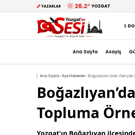
26.2
°
YOZGAT
YAZARLAR
DO
Ana Sayfa
Asayiş
G
Ana Sayfa
›
İlçe Haberleri
›
Boğazlıyan’daki Gençler,
Boğazlıyan’da
Topluma Örne
Yozgat’ın Boğazlıyan ilçesind