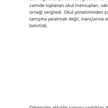
camide toplanan okul mensupları, vakit
örneği sergiledi. Okul yönetiminden y
tartışma yaratmak değil, inançlarına 
belirtildi.
Öğrenciler, etkinlik sonrası yaptıkları