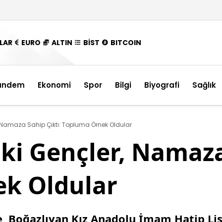
LAR
EURO
ALTIN
BİST
BITCOIN
ündem
Ekonomi
Spor
Bilgi
Biyografi
Sağlık
 Namaza Sahip Çıktı: Topluma Örnek Oldular
ki Gençler, Namaza
k Oldular
e, Boğazlıyan Kız Anadolu İmam Hatip Lise