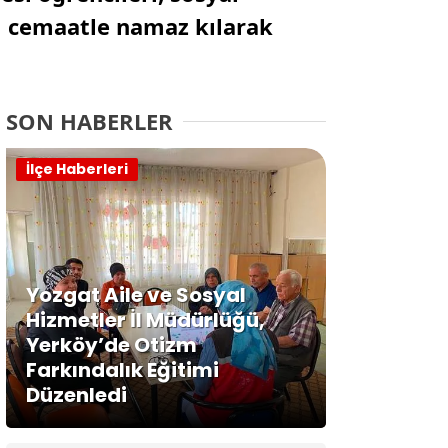
ı cemaatle namaz kılarak
SON HABERLER
İlçe Haberleri
Yozgat Aile ve Sosyal
Hizmetler İl Müdürlüğü,
Yerköy’de Otizm
Farkındalık Eğitimi
Düzenledi