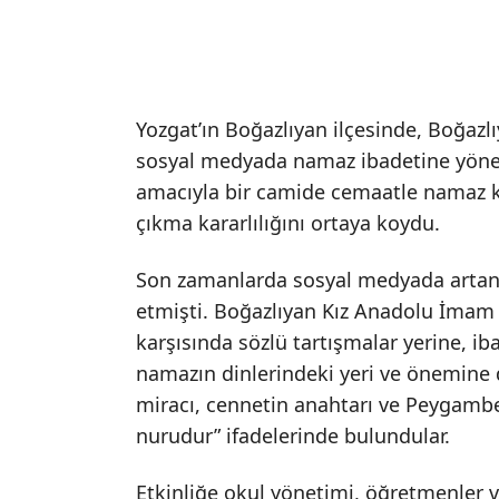
Yozgat’ın Boğazlıyan ilçesinde, Boğazl
sosyal medyada namaz ibadetine yönel
amacıyla bir camide cemaatle namaz kıl
çıkma kararlılığını ortaya koydu.
Son zamanlarda sosyal medyada artan s
etmişti. Boğazlıyan Kız Anadolu İmam 
karşısında sözlü tartışmalar yerine, ib
namazın dinlerindeki yeri ve önemine 
miracı, cennetin anahtarı ve Peygamb
nurudur” ifadelerinde bulundular.
Etkinliğe okul yönetimi, öğretmenler ve