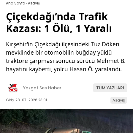
Ana Sayfa
›
Asayiş
Çiçekdağı’nda Trafik
Kazası: 1 Ölü, 1 Yaralı
Kırşehir’in Çiçekdağı ilçesindeki Tuz Döken
mevkiinde bir otomobilin buğday yüklü
traktöre çarpması sonucu sürücü Mehmet B.
hayatını kaybetti, yolcu Hasan Ö. yaralandı.
Yozgat Ses Haber
TÜM YAZILARI
Giriş: 28-07-2026 23:01
Asayiş