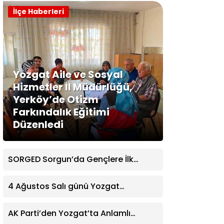
İlçe Haberleri
Yozgat Aile ve Sosyal
Hizmetler İl Müdürlüğü,
Yerköy’de Otizm
Farkındalık Eğitimi
Düzenledi
SORGED Sorgun’da Gençlere İlk
Yardım Eğitimi Verildi
4 Ağustos Salı günü Yozgat
Genelinde Nöbetçi Eczaneler: 14
Eczane
AK Parti’den Yozgat’ta Anlamlı