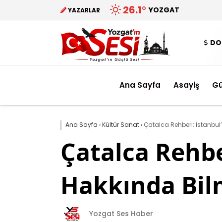
26.1
°
YOZGAT
YAZARLAR
DO
Ana Sayfa
Asayiş
G
Ana Sayfa
›
Kültür Sanat
›
Çatalca Rehberi: İstanbul
Çatalca Rehbe
Hakkında Bil
Yozgat Ses Haber