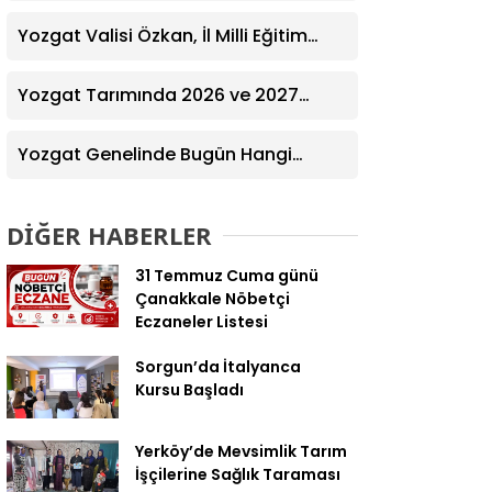
Ziyaret! Kazım Emiroğlu Şimşek
Dernek Üyeleriyle Buluştu
Yozgat Valisi Özkan, İl Milli Eğitim
Müdürü Türk’ü Ziyaret Etti
Yozgat Tarımında 2026 ve 2027
Hedefleri Belirlendi
Yozgat Genelinde Bugün Hangi
Eczaneler Nöbetçi? | Güncel Bilgiler
Geldi
DİĞER HABERLER
31 Temmuz Cuma günü
Çanakkale Nöbetçi
Eczaneler Listesi
Sorgun’da İtalyanca
Kursu Başladı
Yerköy’de Mevsimlik Tarım
İşçilerine Sağlık Taraması