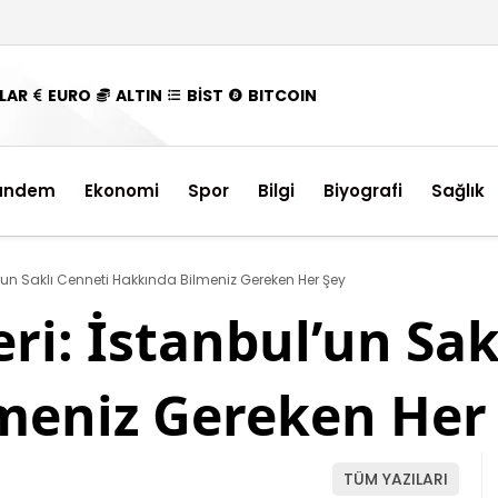
LAR
EURO
ALTIN
BİST
BITCOIN
ündem
Ekonomi
Spor
Bilgi
Biyografi
Sağlık
’un Saklı Cenneti Hakkında Bilmeniz Gereken Her Şey
ri: İstanbul’un Sak
meniz Gereken Her
TÜM YAZILARI