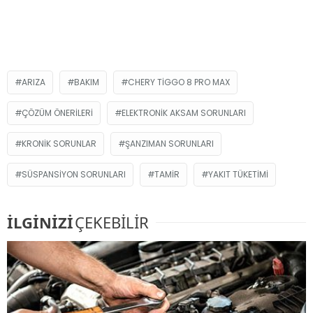
ARIZA
BAKIM
CHERY TIGGO 8 PRO MAX
ÇÖZÜM ÖNERILERI
ELEKTRONIK AKSAM SORUNLARI
KRONIK SORUNLAR
ŞANZIMAN SORUNLARI
SÜSPANSIYON SORUNLARI
TAMIR
YAKIT TÜKETIMI
İLGİNİZİ
ÇEKEBİLİR