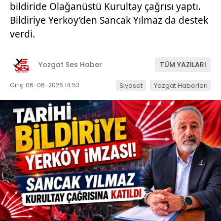
bildiride Olağanüstü Kurultay çağrısı yaptı.
Bildiriye Yerköy’den Sancak Yılmaz da destek
verdi.
Yozgat Ses Haber
TÜM YAZILARI
Giriş: 06-06-2026 14:53
Siyaset
Yozgat Haberleri