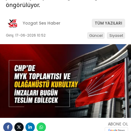
öngörülüyor.
Yozgat Ses Haber
TÜM YAZILARI
Giriş: 17-06-2026 10:52
Güncel
Siyaset
ABONE OL