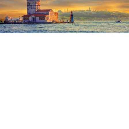
ABONE OL
Şile Rehberi: İstanbul’un
Saklı Cenneti, Gezilecek
Yerler, Plajlar ve Daha
Fazlası