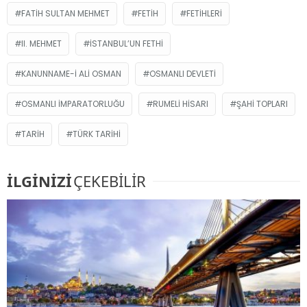
FATIH SULTAN MEHMET
FETIH
FETIHLERI
II. MEHMET
İSTANBUL’UN FETHI
KANUNNAME-I ALI OSMAN
OSMANLI DEVLETI
OSMANLI İMPARATORLUĞU
RUMELI HISARI
ŞAHI TOPLARI
TARIH
TÜRK TARIHI
İLGİNİZİ
ÇEKEBİLİR