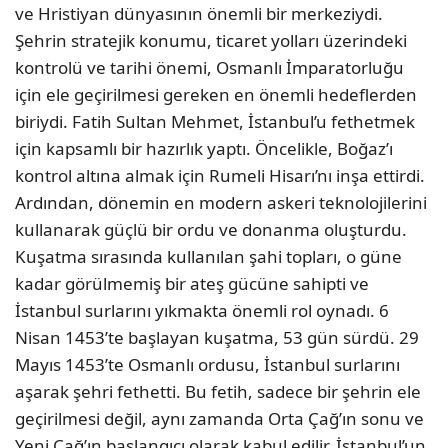
ve Hristiyan dünyasının önemli bir merkeziydi.
Şehrin stratejik konumu, ticaret yolları üzerindeki
kontrolü ve tarihi önemi, Osmanlı İmparatorluğu
için ele geçirilmesi gereken en önemli hedeflerden
biriydi. Fatih Sultan Mehmet, İstanbul’u fethetmek
için kapsamlı bir hazırlık yaptı. Öncelikle, Boğaz’ı
kontrol altına almak için Rumeli Hisarı’nı inşa ettirdi.
Ardından, dönemin en modern askeri teknolojilerini
kullanarak güçlü bir ordu ve donanma oluşturdu.
Kuşatma sırasında kullanılan şahi topları, o güne
kadar görülmemiş bir ateş gücüne sahipti ve
İstanbul surlarını yıkmakta önemli rol oynadı. 6
Nisan 1453’te başlayan kuşatma, 53 gün sürdü. 29
Mayıs 1453’te Osmanlı ordusu, İstanbul surlarını
aşarak şehri fethetti. Bu fetih, sadece bir şehrin ele
geçirilmesi değil, aynı zamanda Orta Çağ’ın sonu ve
Yeni Çağ’ın başlangıcı olarak kabul edilir. İstanbul’un