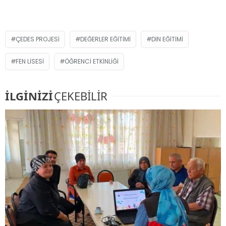
ÇEDES PROJESI
DEĞERLER EĞITIMI
DIN EĞITIMI
FEN LISESI
ÖĞRENCI ETKINLIĞI
İLGİNİZİ
ÇEKEBİLİR