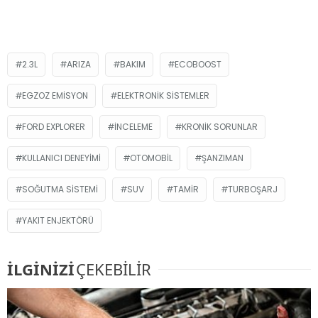
2.3L
ARIZA
BAKIM
ECOBOOST
EGZOZ EMISYON
ELEKTRONIK SISTEMLER
FORD EXPLORER
INCELEME
KRONIK SORUNLAR
KULLANICI DENEYIMI
OTOMOBIL
ŞANZIMAN
SOĞUTMA SISTEMI
SUV
TAMIR
TURBOŞARJ
YAKIT ENJEKTÖRÜ
İLGİNİZİ
ÇEKEBİLİR