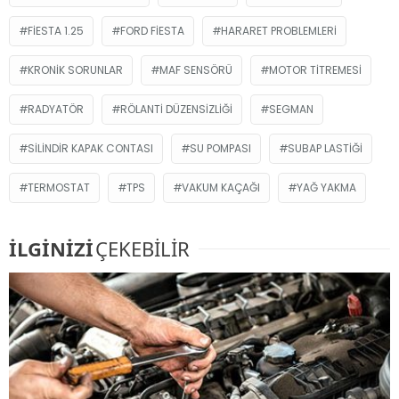
FIESTA 1.25
FORD FIESTA
HARARET PROBLEMLERI
KRONIK SORUNLAR
MAF SENSÖRÜ
MOTOR TITREMESI
RADYATÖR
RÖLANTI DÜZENSIZLIĞI
SEGMAN
SILINDIR KAPAK CONTASI
SU POMPASI
SUBAP LASTIĞI
TERMOSTAT
TPS
VAKUM KAÇAĞI
YAĞ YAKMA
İLGİNİZİ
ÇEKEBİLİR