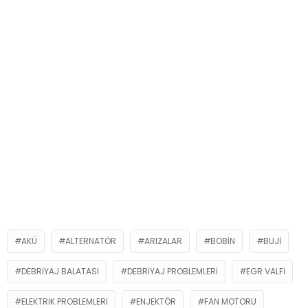
AKÜ
ALTERNATÖR
ARIZALAR
BOBIN
BUJI
DEBRIYAJ BALATASI
DEBRIYAJ PROBLEMLERI
EGR VALFI
ELEKTRIK PROBLEMLERI
ENJEKTÖR
FAN MOTORU