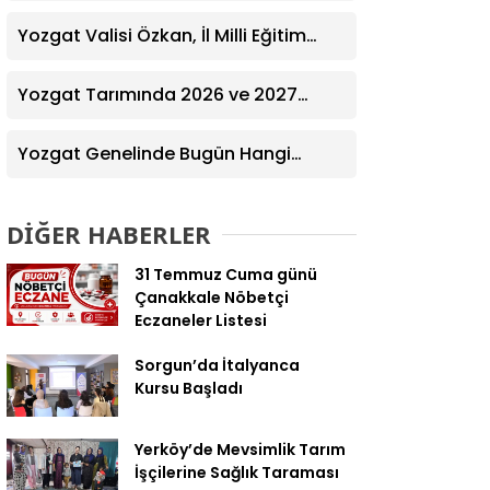
Ziyaret! Kazım Emiroğlu Şimşek
Dernek Üyeleriyle Buluştu
Yozgat Valisi Özkan, İl Milli Eğitim
Müdürü Türk’ü Ziyaret Etti
Yozgat Tarımında 2026 ve 2027
Hedefleri Belirlendi
Yozgat Genelinde Bugün Hangi
Eczaneler Nöbetçi? | Güncel Bilgiler
Geldi
DİĞER HABERLER
31 Temmuz Cuma günü
Çanakkale Nöbetçi
Eczaneler Listesi
Sorgun’da İtalyanca
Kursu Başladı
Yerköy’de Mevsimlik Tarım
İşçilerine Sağlık Taraması