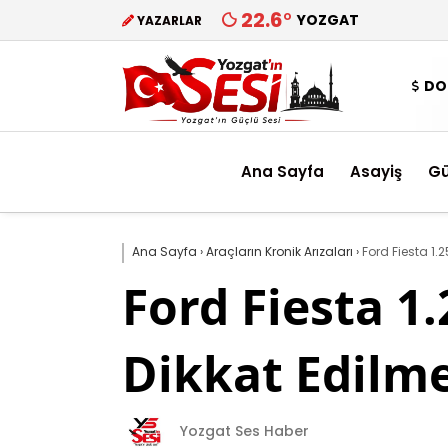
22.6
°
YOZGAT
YAZARLAR
DO
Ana Sayfa
Asayiş
G
Ana Sayfa
›
Araçların Kronik Arızaları
›
Ford Fiesta 1.2
Ford Fiesta 1.
Dikkat Edilm
Yozgat Ses Haber