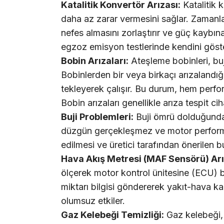
Katalitik Konvertör Arızası:
Katalitik 
daha az zarar vermesini sağlar. Zamanla
nefes almasını zorlaştırır ve güç kaybına
egzoz emisyon testlerinde kendini göste
Bobin Arızaları:
Ateşleme bobinleri, buji
Bobinlerden bir veya birkaçı arızalandı
tekleyerek çalışır. Bu durum, hem perfor
Bobin arızaları genellikle arıza tespit cih
Buji Problemleri:
Buji ömrü dolduğunda 
düzgün gerçekleşmez ve motor performan
edilmesi ve üretici tarafından önerilen bu
Hava Akış Metresi (MAF Sensörü) Arı
ölçerek motor kontrol ünitesine (ECU) bi
miktarı bilgisi göndererek yakıt-hava k
olumsuz etkiler.
Gaz Kelebeği Temizliği:
Gaz kelebeği, 