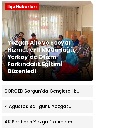
İlçe Haberleri
Yozgat Aile ve Sosyal
Hizmetler İl Müdürlüğü,
Yerköy’de Otizm
Farkındalık Eğitimi
Düzenledi
SORGED Sorgun’da Gençlere İlk
Yardım Eğitimi Verildi
4 Ağustos Salı günü Yozgat
Genelinde Nöbetçi Eczaneler: 14
Eczane
AK Parti’den Yozgat’ta Anlamlı