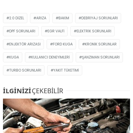
2.0 DIZEL
ARIZA
BAKIM
DEBRIYAJ SORUNLARI
DPF SORUNLARI
EGR VALFI
ELEKTRIK SORUNLARI
ENJEKTÖR ARIZASI
FORD KUGA
KRONIK SORUNLAR
KUGA
KULLANICI DENEYIMLERI
ŞANZIMAN SORUNLARI
TURBO SORUNLARI
YAKIT TÜKETIMI
İLGİNİZİ
ÇEKEBİLİR