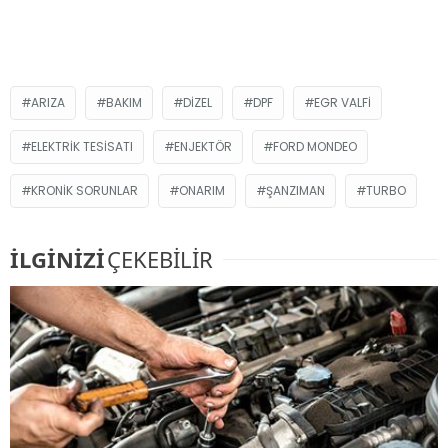
ARIZA
BAKIM
DIZEL
DPF
EGR VALFI
ELEKTRIK TESISATI
ENJEKTÖR
FORD MONDEO
KRONIK SORUNLAR
ONARIM
ŞANZIMAN
TURBO
İLGİNİZİ
ÇEKEBİLİR