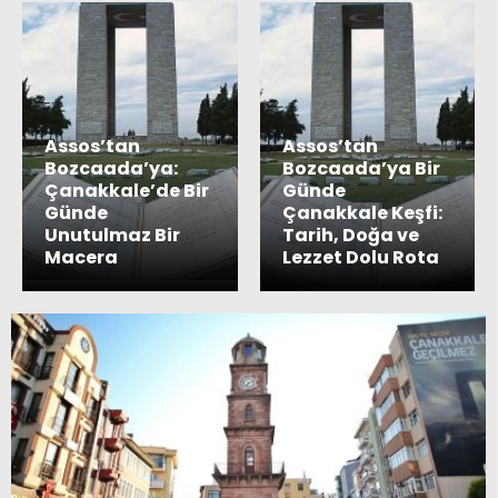
Assos’tan
Assos’tan
Bozcaada’ya:
Bozcaada’ya Bir
Çanakkale’de Bir
Günde
Günde
Çanakkale Keşfi:
Unutulmaz Bir
Tarih, Doğa ve
Macera
Lezzet Dolu Rota