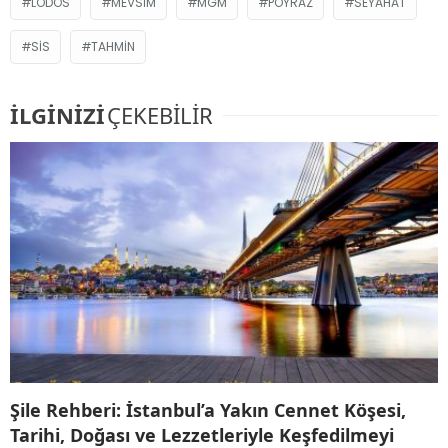
LODOS
MEVSIM
MGM
POYRAZ
SEYAHAT
SIS
TAHMIN
İLGİNİZİ
ÇEKEBİLİR
Şile Rehberi: İstanbul’a Yakın Cennet Köşesi,
Tarihi, Doğası ve Lezzetleriyle Keşfedilmeyi