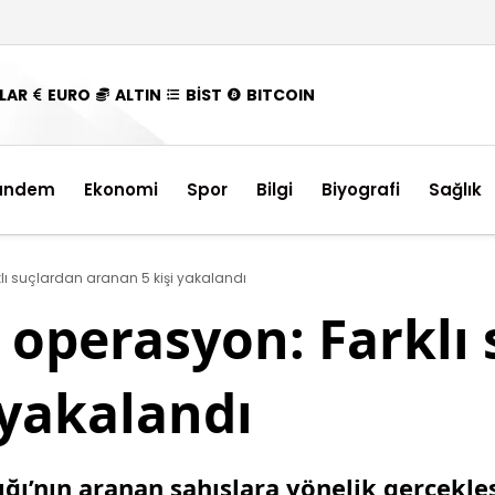
LAR
EURO
ALTIN
BİST
BITCOIN
ündem
Ekonomi
Spor
Bilgi
Biyografi
Sağlık
 suçlardan aranan 5 kişi yakalandı
operasyon: Farklı 
 yakalandı
ı’nın aranan şahıslara yönelik gerçekleş