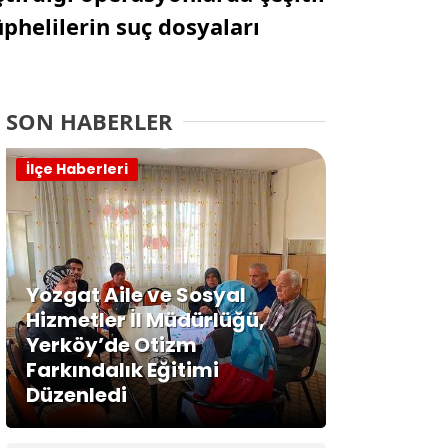
phelilerin suç dosyaları
SON HABERLER
İlçe Haberleri
Yozgat Aile ve Sosyal
Hizmetler İl Müdürlüğü,
Yerköy’de Otizm
Farkındalık Eğitimi
Düzenledi