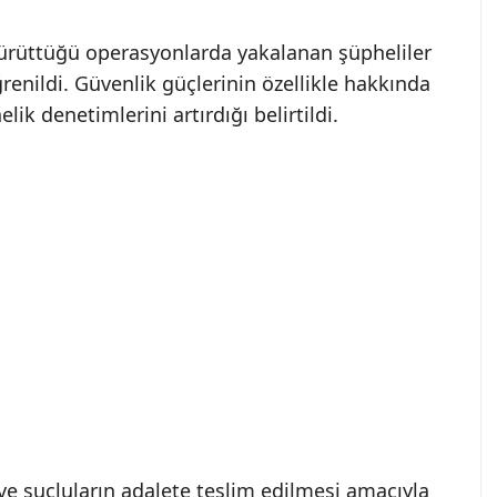
yürüttüğü operasyonlarda yakalanan şüpheliler
ğrenildi. Güvenlik güçlerinin özellikle hakkında
ik denetimlerini artırdığı belirtildi.
ve suçluların adalete teslim edilmesi amacıyla