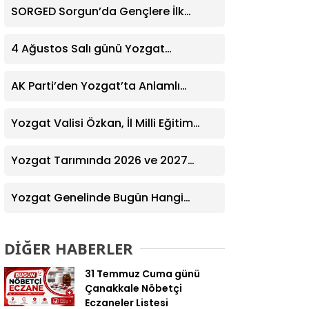
SORGED Sorgun’da Gençlere İlk
Yardım Eğitimi Verildi
4 Ağustos Salı günü Yozgat
Genelinde Nöbetçi Eczaneler: 14
Eczane
AK Parti’den Yozgat’ta Anlamlı
Ziyaret! Kazım Emiroğlu Şimşek
Dernek Üyeleriyle Buluştu
Yozgat Valisi Özkan, İl Milli Eğitim
Müdürü Türk’ü Ziyaret Etti
Yozgat Tarımında 2026 ve 2027
Hedefleri Belirlendi
Yozgat Genelinde Bugün Hangi
Eczaneler Nöbetçi? | Güncel Bilgiler
Geldi
DİĞER HABERLER
31 Temmuz Cuma günü
Çanakkale Nöbetçi
Eczaneler Listesi