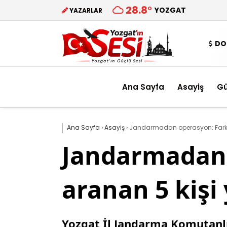
28.8
°
YOZGAT
YAZARLAR
DO
Ana Sayfa
Asayiş
G
Ana Sayfa
›
Asayiş
›
Jandarmadan operasyon: Farklı
Jandarmadan 
aranan 5 kişi
Yozgat İl Jandarma Komutanlığ