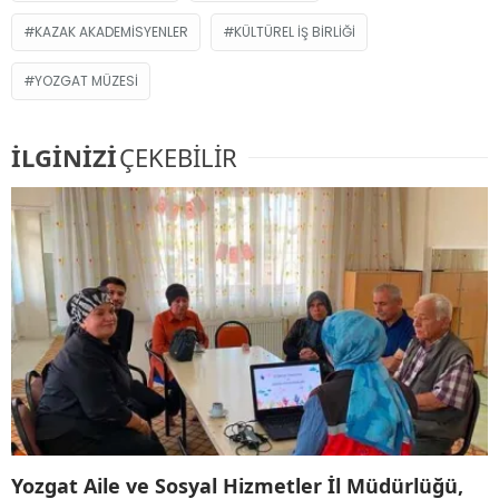
KAZAK AKADEMISYENLER
KÜLTÜREL IŞ BIRLIĞI
YOZGAT MÜZESI
İLGİNİZİ
ÇEKEBİLİR
Yozgat Aile ve Sosyal Hizmetler İl Müdürlüğü,