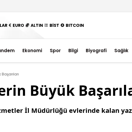
LAR
EURO
ALTIN
BİST
BITCOIN
ündem
Ekonomi
Spor
Bilgi
Biyografi
Sağlık
 Başarıları
rin Büyük Başarıl
zmetler İl Müdürlüğü evlerinde kalan yaz 