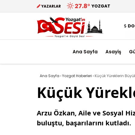
27.8
°
YOZGAT
YAZARLAR
DO
Ana Sayfa
Asayiş
G
Ana Sayfa
›
Yozgat Haberleri
›
Küçük Yüreklerin Büyük
Küçük Yürekle
Arzu Özkan, Aile ve Sosyal Hi
buluştu, başarılarını kutladı.