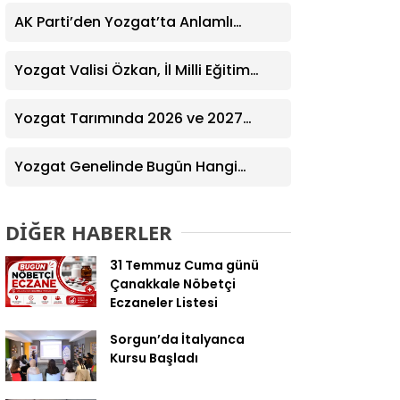
Eczane
AK Parti’den Yozgat’ta Anlamlı
Ziyaret! Kazım Emiroğlu Şimşek
Dernek Üyeleriyle Buluştu
Yozgat Valisi Özkan, İl Milli Eğitim
Müdürü Türk’ü Ziyaret Etti
Yozgat Tarımında 2026 ve 2027
Hedefleri Belirlendi
Yozgat Genelinde Bugün Hangi
Eczaneler Nöbetçi? | Güncel Bilgiler
Geldi
DİĞER HABERLER
31 Temmuz Cuma günü
Çanakkale Nöbetçi
Eczaneler Listesi
Sorgun’da İtalyanca
Kursu Başladı