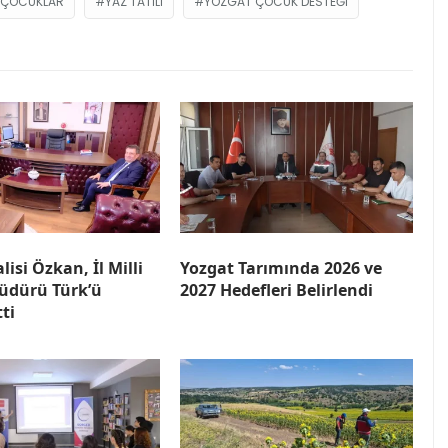
ÇOCUKLAR
YAZ TATILI
YOZGAT ÇOCUK DESTEĞI
lisi Özkan, İl Milli
Yozgat Tarımında 2026 ve
üdürü Türk’ü
2027 Hedefleri Belirlendi
tti