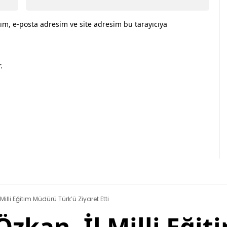
ım, e-posta adresim ve site adresim bu tarayıcıya
.
Milli Eğitim Müdürü Türk’ü Ziyaret Etti
 Özkan, İl Milli Eğ