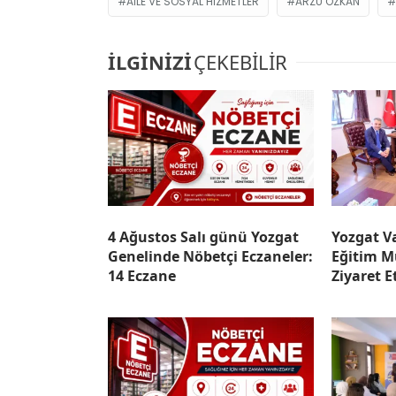
AILE VE SOSYAL HIZMETLER
ARZU ÖZKAN
İLGİNİZİ
ÇEKEBİLİR
4 Ağustos Salı günü Yozgat
Yozgat Va
Genelinde Nöbetçi Eczaneler:
Eğitim M
14 Eczane
Ziyaret E