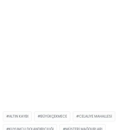
ALTIN KAYBI
BÜYÜKÇEKMECE
CELALIYE MAHALLESI
KUYUMCU DOLANDIRICILIĞI
MÜŞTERI MAĞDURLARI