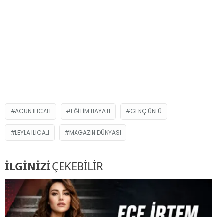
ACUN ILICALI
EĞITIM HAYATI
GENÇ ÜNLÜ
LEYLA ILICALI
MAGAZIN DÜNYASI
İLGİNİZİ
ÇEKEBİLİR