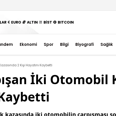
LAR
EURO
ALTIN
BİST
BITCOIN
ündem
Ekonomi
Spor
Bilgi
Biyografi
Sağlık
Kazasında 2 Kişi Hayatını Kaybetti
ışan İki Otomobil 
 Kaybetti
 kazasında iki otomobilin çarpışması son