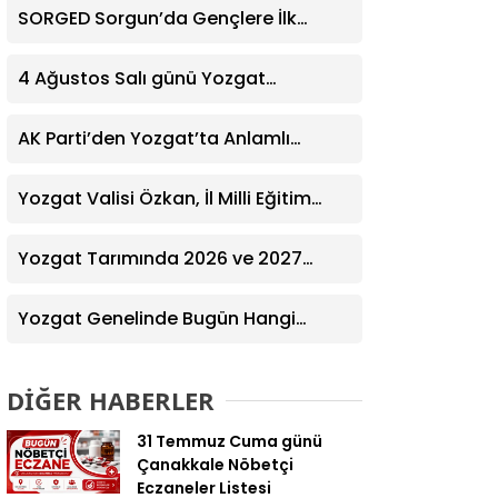
SORGED Sorgun’da Gençlere İlk
Yardım Eğitimi Verildi
4 Ağustos Salı günü Yozgat
Genelinde Nöbetçi Eczaneler: 14
Eczane
AK Parti’den Yozgat’ta Anlamlı
Ziyaret! Kazım Emiroğlu Şimşek
Dernek Üyeleriyle Buluştu
Yozgat Valisi Özkan, İl Milli Eğitim
Müdürü Türk’ü Ziyaret Etti
Yozgat Tarımında 2026 ve 2027
Hedefleri Belirlendi
Yozgat Genelinde Bugün Hangi
Eczaneler Nöbetçi? | Güncel Bilgiler
Geldi
DİĞER HABERLER
31 Temmuz Cuma günü
Çanakkale Nöbetçi
Eczaneler Listesi