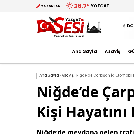
26.7
°
YOZGAT
YAZARLAR
DO
Ana Sayfa
Asayiş
G
Ana Sayfa
›
Asayiş
›
Niğde’de Çarpışan İki Otomobil 
Niğde’de Çarp
Kişi Hayatını
Niğde’de meydana gelen trafik