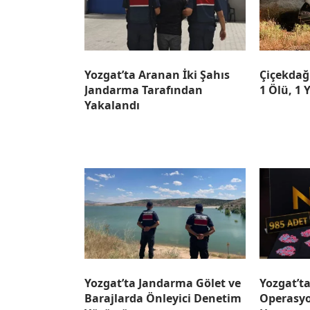
Yozgat’ta Aranan İki Şahıs
Çiçekdağı
Jandarma Tarafından
1 Ölü, 1 
Yakalandı
Yozgat’ta Jandarma Gölet ve
Yozgat’t
Barajlarda Önleyici Denetim
Operasyo