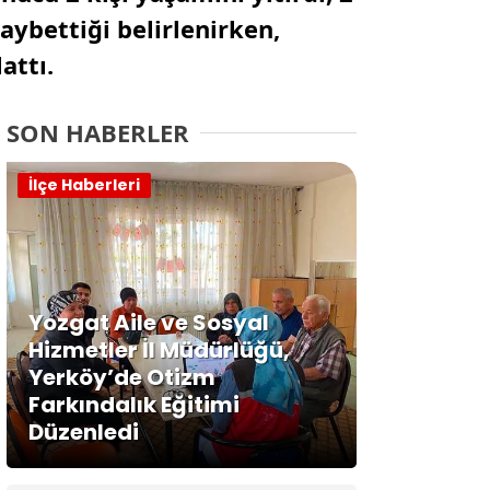
aybettiği belirlenirken,
attı.
SON HABERLER
İlçe Haberleri
Yozgat Aile ve Sosyal
Hizmetler İl Müdürlüğü,
Yerköy’de Otizm
Farkındalık Eğitimi
Düzenledi