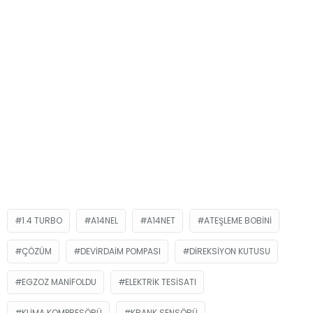
1.4 TURBO
A14NEL
A14NET
ATEŞLEME BOBINI
ÇÖZÜM
DEVIRDAIM POMPASI
DIREKSIYON KUTUSU
EGZOZ MANIFOLDU
ELEKTRIK TESISATI
KLIMA KOMPRESÖRÜ
KRANK SENSÖRÜ