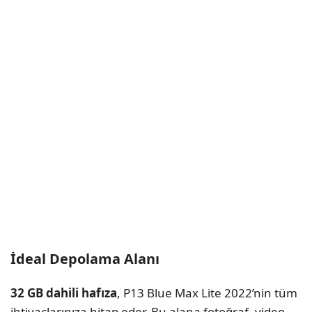
İdeal Depolama Alanı
32 GB dahili hafıza
, P13 Blue Max Lite 2022’nin tüm
ihtiyaçlarınıza hitap eder. Bu alana fotoğraf, video,