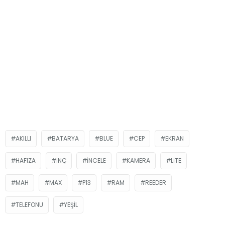
AKILLI
BATARYA
BLUE
CEP
EKRAN
HAFIZA
INÇ
İNCELE
KAMERA
LITE
MAH
MAX
P13
RAM
REEDER
TELEFONU
YEŞIL