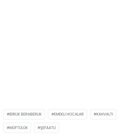
BIRLIK BERABERLIK
EMEKLI HOCALAR
KAHVALTI
MÜFTÜLÜK
ŞEFAATLI