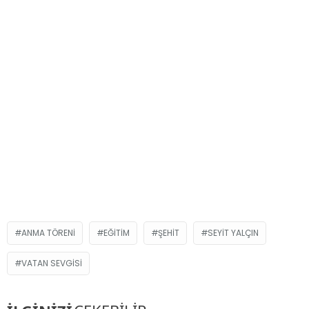
ANMA TÖRENI
EĞITIM
ŞEHIT
SEYIT YALÇIN
VATAN SEVGISI