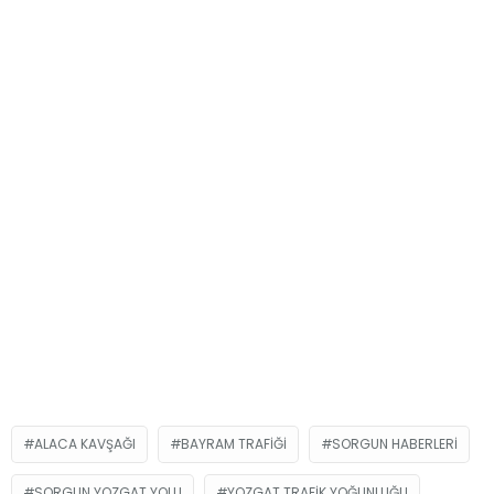
ALACA KAVŞAĞI
BAYRAM TRAFIĞI
SORGUN HABERLERI
SORGUN YOZGAT YOLU
YOZGAT TRAFIK YOĞUNLUĞU