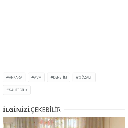
ANKARA
AVM
DENETIM
GÖZALTI
SAHTECILIK
İLGİNİZİ
ÇEKEBİLİR