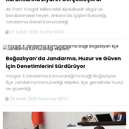
AK Parti Yozgat Milletvekili Abdulkadir Akgül ve
beraberindeki heyet, Ankara'da İçişleri Bakanlığı,
Jandarma Genel Komutanlığı
27 Şubat 2026 Cuma 09:53
Boğazlıyan’da Jandarma, Huzur ve Güven
İçin Denetimlerini Sürdürüyor
Yozgat İl Jandarma Komutanlığı’na bağlı Boğazlıyan
İlçe Jandarma Komutanlığı ekipleri, ilçe genelinde huzur
ve güvenliği
29 Aralık 2025 Pazartesi 08:57