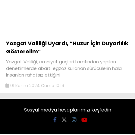
Yozgat Valiliği Uyardı, “Huzur İçin Duyarlılık
Gösterelim”
Yozgat Valiliği, emniyet güçleri tarafından yapılan
denetimlerde abartı egzoz kullanan sürücülerin hala
insanları rahatsız ettiğini
01 Kasım 2024 Cuma 10:19
Sosyal medya hesaplarımızı keşfedin