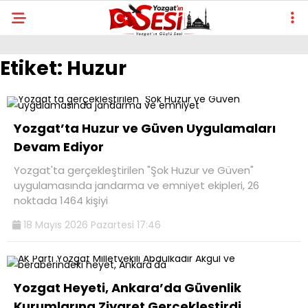
Etiket:
Huzur
Yozgat’ta Huzur ve Güven Uygulamaları
Devam Ediyor
Yozgat'ta gerçekleştirilen "Şok Huzur ve Güven"
uygulamasında jandarma ve emniyet ekipleri, 26
noktada 1464 kişiyi
18 Mayıs 2026 Pazartesi 17:46
Yozgat Heyeti, Ankara’da Güvenlik
Kurumlarına Ziyaret Gerçekleştirdi