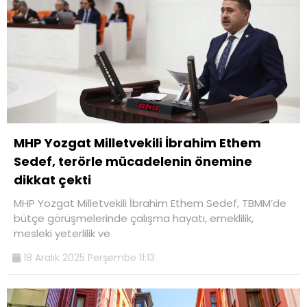
MHP Yozgat Milletvekili İbrahim Ethem
Sedef, terörle mücadelenin önemine
dikkat çekti
MHP Yozgat Milletvekili İbrahim Ethem Sedef, TBMM’de
bütçe görüşmelerinde çalışma hayatı, emeklilik,
mesleki yeterlilik ve
18 Aralık 2025 Perşembe 11:13