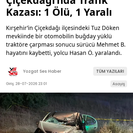
Çiçekdağı’nda Trafik
Kazası: 1 Ölü, 1 Yaralı
Kırşehir’in Çiçekdağı ilçesindeki Tuz Döken
mevkiinde bir otomobilin buğday yüklü
traktöre çarpması sonucu sürücü Mehmet B.
hayatını kaybetti, yolcu Hasan Ö. yaralandı.
Yozgat Ses Haber
TÜM YAZILARI
Giriş: 28-07-2026 23:01
Asayiş