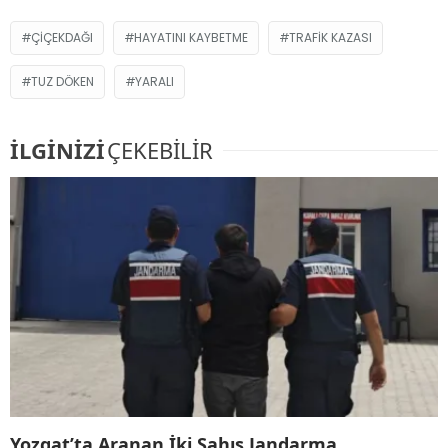
ÇIÇEKDAĞI
HAYATINI KAYBETME
TRAFIK KAZASI
TUZ DÖKEN
YARALI
İLGİNİZİ
ÇEKEBİLİR
Yozgat’ta Aranan İki Şahıs Jandarma