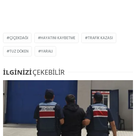
ÇIÇEKDAĞI
HAYATINI KAYBETME
TRAFIK KAZASI
TUZ DÖKEN
YARALI
İLGİNİZİ
ÇEKEBİLİR