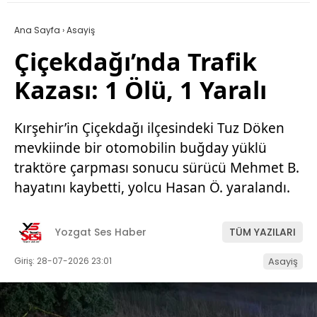
Ana Sayfa
›
Asayiş
Çiçekdağı’nda Trafik
Kazası: 1 Ölü, 1 Yaralı
Kırşehir’in Çiçekdağı ilçesindeki Tuz Döken
mevkiinde bir otomobilin buğday yüklü
traktöre çarpması sonucu sürücü Mehmet B.
hayatını kaybetti, yolcu Hasan Ö. yaralandı.
Yozgat Ses Haber
TÜM YAZILARI
Giriş: 28-07-2026 23:01
Asayiş