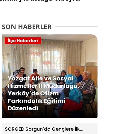
SON HABERLER
İlçe Haberleri
Yozgat Aile ve Sosyal
Hizmetler İl Müdürlüğü,
Yerköy’de Otizm
Farkındalık Eğitimi
Düzenledi
SORGED Sorgun’da Gençlere İlk