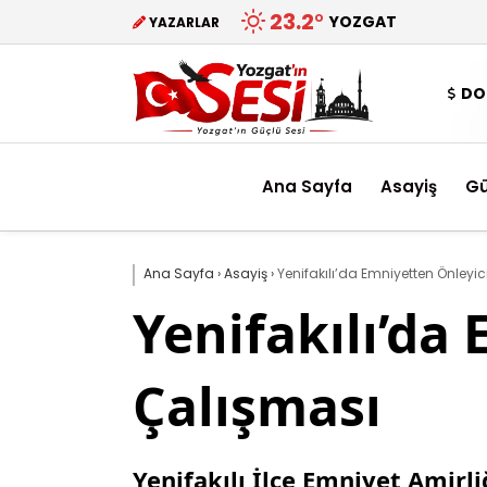
23.2
°
YOZGAT
YAZARLAR
DO
Ana Sayfa
Asayiş
G
Ana Sayfa
›
Asayiş
›
Yenifakılı’da Emniyetten Önleyic
Yenifakılı’da
Çalışması
Yenifakılı İlçe Emniyet Amirli