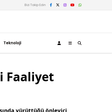
Bizi Takip Edin
Teknoloji
i Faaliyet
asında yürüttüğü önleyici