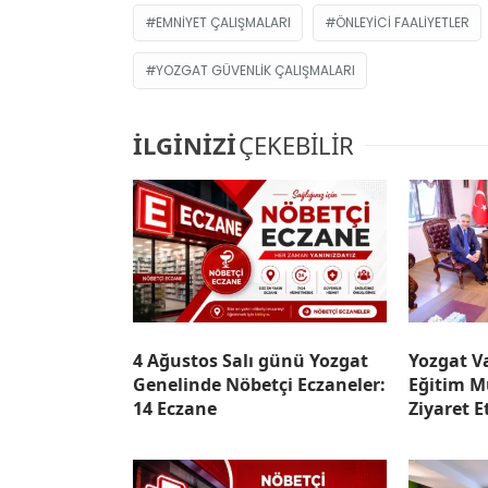
EMNIYET ÇALIŞMALARI
ÖNLEYICI FAALIYETLER
YOZGAT GÜVENLIK ÇALIŞMALARI
İLGİNİZİ
ÇEKEBİLİR
4 Ağustos Salı günü Yozgat
Yozgat Va
Genelinde Nöbetçi Eczaneler:
Eğitim M
14 Eczane
Ziyaret E