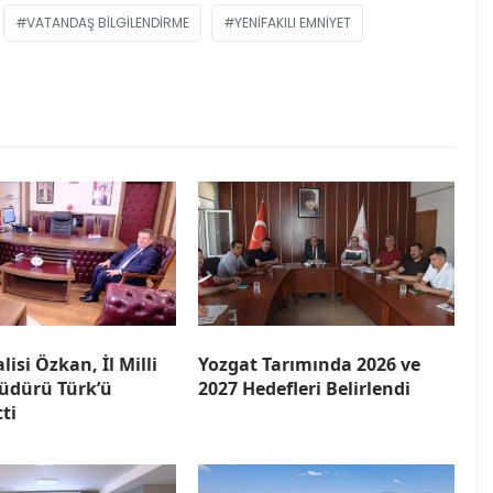
VATANDAŞ BILGILENDIRME
YENIFAKILI EMNIYET
lisi Özkan, İl Milli
Yozgat Tarımında 2026 ve
üdürü Türk’ü
2027 Hedefleri Belirlendi
tti