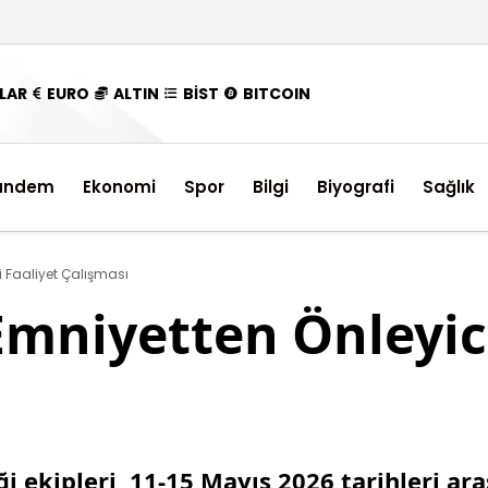
LAR
EURO
ALTIN
BİST
BITCOIN
ündem
Ekonomi
Spor
Bilgi
Biyografi
Sağlık
i Faaliyet Çalışması
 Emniyetten Önleyic
ği ekipleri, 11-15 Mayıs 2026 tarihleri ar