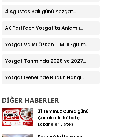
Yardım Eğitimi Verildi
4 Ağustos Salı günü Yozgat
Genelinde Nöbetçi Eczaneler: 14
Eczane
AK Parti’den Yozgat’ta Anlamlı
Ziyaret! Kazım Emiroğlu Şimşek
Dernek Üyeleriyle Buluştu
Yozgat Valisi Özkan, İl Milli Eğitim
Müdürü Türk’ü Ziyaret Etti
Yozgat Tarımında 2026 ve 2027
Hedefleri Belirlendi
Yozgat Genelinde Bugün Hangi
Eczaneler Nöbetçi? | Güncel Bilgiler
Geldi
DİĞER HABERLER
31 Temmuz Cuma günü
Çanakkale Nöbetçi
Eczaneler Listesi
Sorgun’da İtalyanca