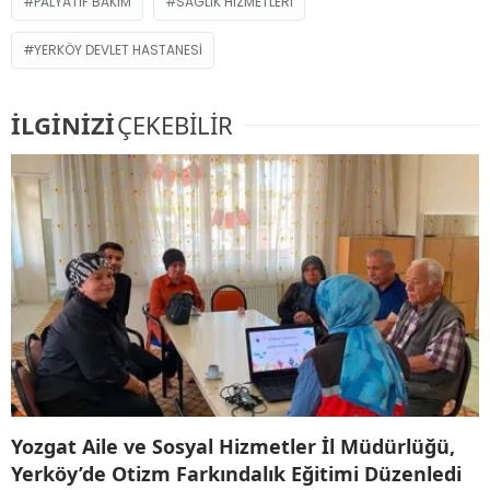
PALYATIF BAKIM
SAGLIK HIZMETLERI
YERKÖY DEVLET HASTANESI
İLGİNİZİ
ÇEKEBİLİR
Yozgat Aile ve Sosyal Hizmetler İl Müdürlüğü,
Yerköy’de Otizm Farkındalık Eğitimi Düzenledi