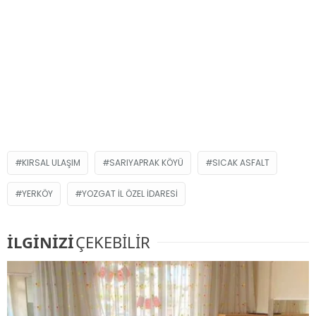
KIRSAL ULAŞIM
SARIYAPRAK KÖYÜ
SICAK ASFALT
YERKÖY
YOZGAT İL ÖZEL İDARESI
İLGİNİZİ
ÇEKEBİLİR