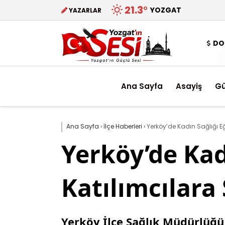
21.3
°
YOZGAT
YAZARLAR
DO
Ana Sayfa
Asayiş
G
Ana Sayfa
›
İlçe Haberleri
›
Yerköy’de Kadın Sağlığı Eğ
Yerköy’de Kad
Katılımcılara 
Yerköy İlçe Sağlık Müdürlüğü