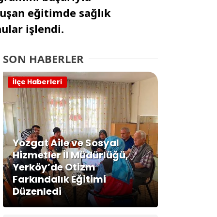
luşan eğitimde sağlık
ular işlendi.
SON HABERLER
İlçe Haberleri
Yozgat Aile ve Sosyal
Hizmetler İl Müdürlüğü,
Yerköy’de Otizm
Farkındalık Eğitimi
Düzenledi