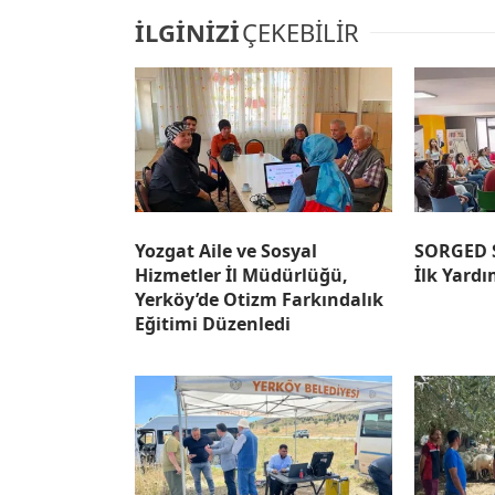
İLGİNİZİ
ÇEKEBİLİR
Yozgat Aile ve Sosyal
SORGED S
Hizmetler İl Müdürlüğü,
İlk Yardı
Yerköy’de Otizm Farkındalık
Eğitimi Düzenledi