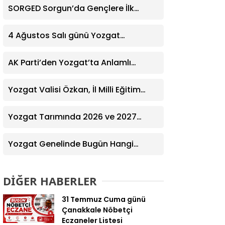
SORGED Sorgun’da Gençlere İlk
Yardım Eğitimi Verildi
4 Ağustos Salı günü Yozgat
Genelinde Nöbetçi Eczaneler: 14
Eczane
AK Parti’den Yozgat’ta Anlamlı
Ziyaret! Kazım Emiroğlu Şimşek
Dernek Üyeleriyle Buluştu
Yozgat Valisi Özkan, İl Milli Eğitim
Müdürü Türk’ü Ziyaret Etti
Yozgat Tarımında 2026 ve 2027
Hedefleri Belirlendi
Yozgat Genelinde Bugün Hangi
Eczaneler Nöbetçi? | Güncel Bilgiler
Geldi
DİĞER HABERLER
31 Temmuz Cuma günü
Çanakkale Nöbetçi
Eczaneler Listesi