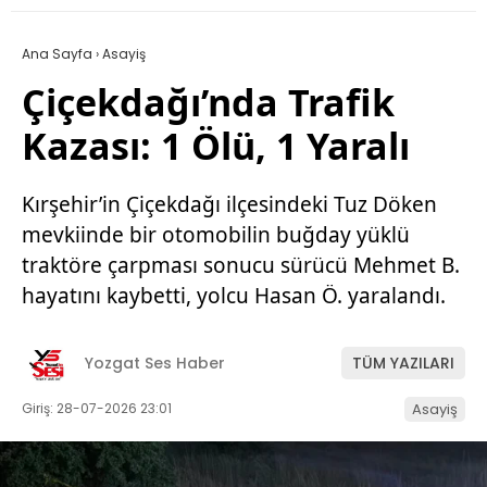
Ana Sayfa
›
Asayiş
Çiçekdağı’nda Trafik
Kazası: 1 Ölü, 1 Yaralı
Kırşehir’in Çiçekdağı ilçesindeki Tuz Döken
mevkiinde bir otomobilin buğday yüklü
traktöre çarpması sonucu sürücü Mehmet B.
hayatını kaybetti, yolcu Hasan Ö. yaralandı.
Yozgat Ses Haber
TÜM YAZILARI
Giriş: 28-07-2026 23:01
Asayiş