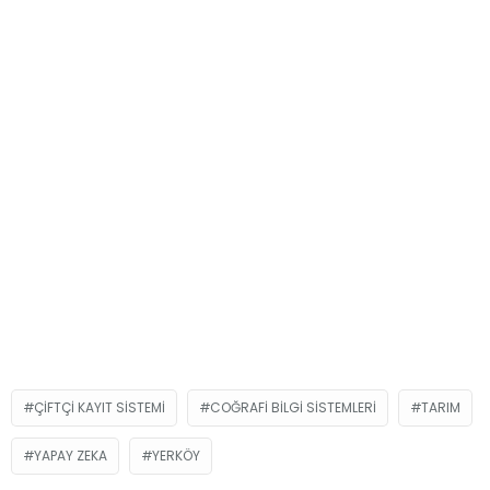
ÇIFTÇI KAYIT SISTEMI
COĞRAFI BILGI SISTEMLERI
TARIM
YAPAY ZEKA
YERKÖY