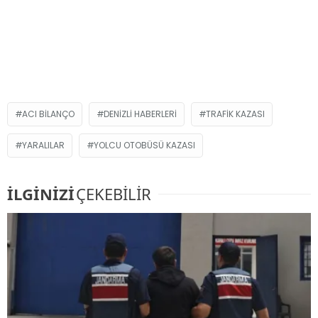
ACI BILANÇO
DENIZLI HABERLERI
TRAFIK KAZASI
YARALILAR
YOLCU OTOBÜSÜ KAZASI
İLGİNİZİ
ÇEKEBİLİR