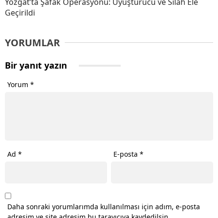
Yozgat’ta Şafak Operasyonu: Uyuşturucu ve Silah Ele
Geçirildi
YORUMLAR
Bir yanıt yazın
Yorum
*
Ad
*
E-posta
*
Daha sonraki yorumlarımda kullanılması için adım, e-posta
adresim ve site adresim bu tarayıcıya kaydedilsin.