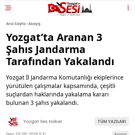
Ana Sayfa
›
Asayiş
Yozgat’ta Aranan 3
Şahıs Jandarma
Tarafından Yakalandı
Yozgat İl Jandarma Komutanlığı ekiplerince
yürütülen çalışmalar kapsamında, çeşitli
suçlardan haklarında yakalama kararı
bulunan 3 şahıs yakalandı.
Yozgat Ses Haber
TÜM YAZILARI
Giriş: 23-05-2026 11:21
Asayiş