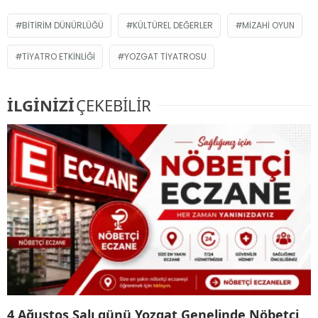
BITIRIM DÜNÜRLÜĞÜ
KÜLTÜREL DEĞERLER
MIZAHI OYUN
TIYATRO ETKINLIĞI
YOZGAT TIYATROSU
İLGİNİZİ
ÇEKEBİLİR
4 Ağustos Salı günü Yozgat Genelinde Nöbetçi