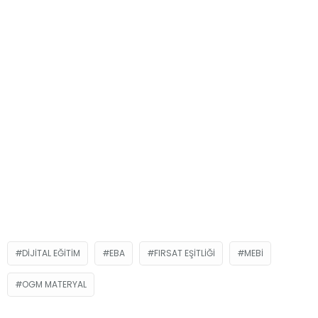
DIJITAL EĞITIM
EBA
FIRSAT EŞITLIĞI
MEBİ
OGM MATERYAL